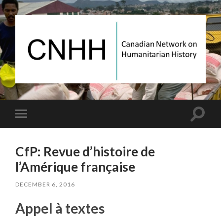
Canadian
Network
on
Humanitarian
History
Toggle
Toggle
search
mobile
field
menu
CfP: Revue d’histoire de
l’Amérique française
DECEMBER 6, 2016
Appel à textes