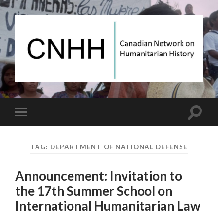
Canadian
Network
on
Humanitarian
History
Toggle
Toggle
search
mobile
field
menu
TAG:
DEPARTMENT OF NATIONAL DEFENSE
Announcement: Invitation to
the 17th Summer School on
International Humanitarian Law